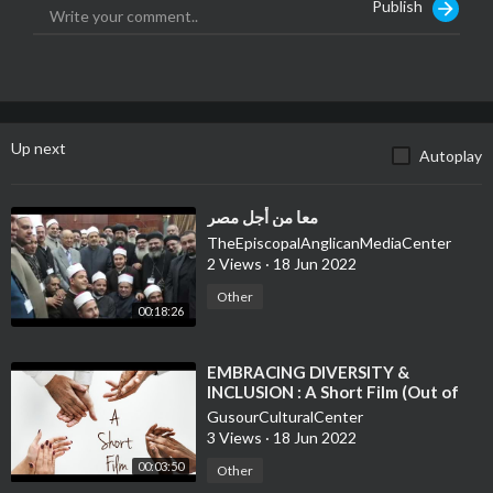
Publish
Up next
Autoplay
⁣معا من أجل مصر
TheEpiscopalAnglicanMediaCenter
2 Views
·
18 Jun 2022
Other
00:18:26
⁣EMBRACING DIVERSITY &
INCLUSION : A Short Film (Out of
Royalty free Video, Stock footage)
GusourCulturalCenter
3 Views
·
18 Jun 2022
00:03:50
Other