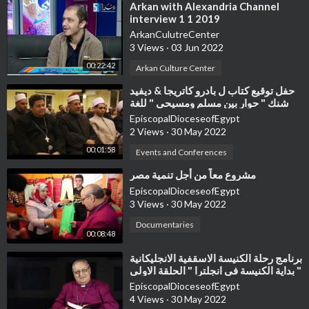
⁣Arkan with Alexandria Channel
interview 1 1 2019
ArkanCulutreCenter
3 Views
·
03 Jun 2022
00:22:42
Arkan Culture Center
⁣حفل توقيع كتاب ل بادرو كاتريجا & ديفيد
شنك " حوار بين مسلم ومسيحي " للغة
العربية
EpiscopalDioceseofEgypt
2 Views
·
30 May 2022
00:01:58
Events and Conferences
⁣مشروع معاً من أجل تنمية مصر
EpiscopalDioceseofEgypt
3 Views
·
30 May 2022
Documentaries
00:08:48
⁣برنامج رحلة الكنيسة الاسقفية الانجليكانية
" بداية الكنيسة في انجلترا " الحلقة الاولى
EpiscopalDioceseofEgypt
4 Views
·
30 May 2022