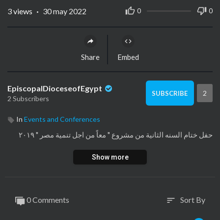
3
views
·
30 may 2022
0
0
Share
Embed
EpiscopalDioceseofEgypt
2
SUBSCRIBE
2 Subscribers
In
Events and Conferences
حفل ختام السنه الثانية من مشروع " معاً من اجل تنمية مصر " ٢٠١٩
Show more
0 Comments
Sort By
sort